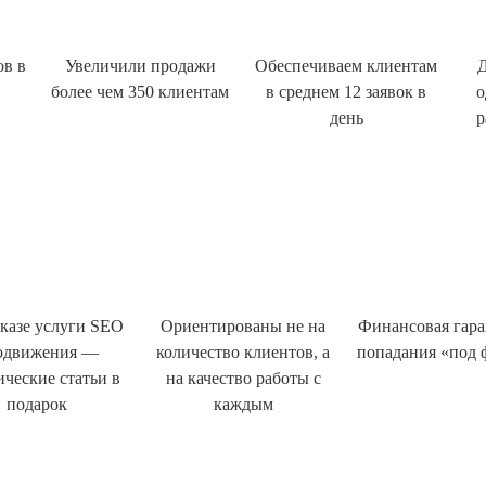
ов в
Увеличили продажи
Обеспечиваем клиентам
Д
более чем 350 клиентам
в среднем 12 заявок в
о
день
р
казе услуги SEO
Ориентированы не на
Финансовая гара
одвижения —
количество клиентов, а
попадания «под 
ические статьи в
на качество работы с
подарок
каждым