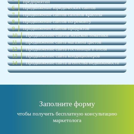
предприятий
6
Продвижение юридических сайтов
7
Продвижение сайтов салонов красоты
8
Продвижение сайтов по ремонту
9
Продвижение сайтов продуктов
10
Продвижение сайтов женской тематики
11
Продвижение сайта магазина цветов
12
Продвижение сайта гостиницы и отеля
13
Продвижение сайта кондиционеров
14
Продвижение сайта агентства недвижимости
Заполните форму
чтобы получить бесплатную консультацию
маркетолога