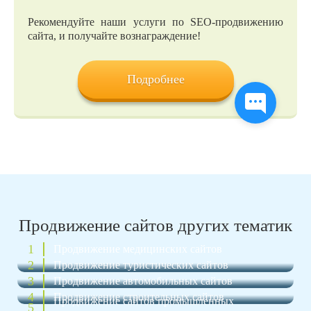
Рекомендуйте наши услуги по SEO-продвижению
сайта, и получайте вознаграждение!
Подробнее
Продвижение сайтов других тематик
1
Продвижение медицинских сайтов
2
Продвижение туристических сайтов
3
Продвижение автомобильных сайтов
4
Продвижение строительных сайтов
Продвижение сайтов промышленных
5