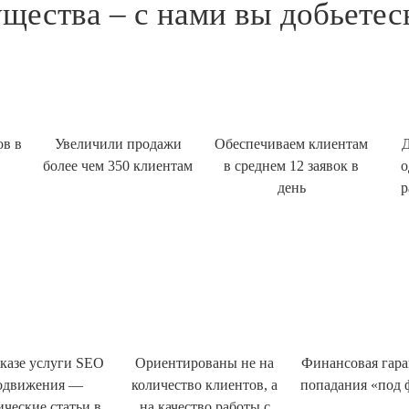
ества – с нами вы добьетесь
ов в
Увеличили продажи
Обеспечиваем клиентам
Д
более чем 350 клиентам
в среднем 12 заявок в
о
день
р
казе услуги SEO
Ориентированы не на
Финансовая гара
одвижения —
количество клиентов, а
попадания «под 
ические статьи в
на качество работы с