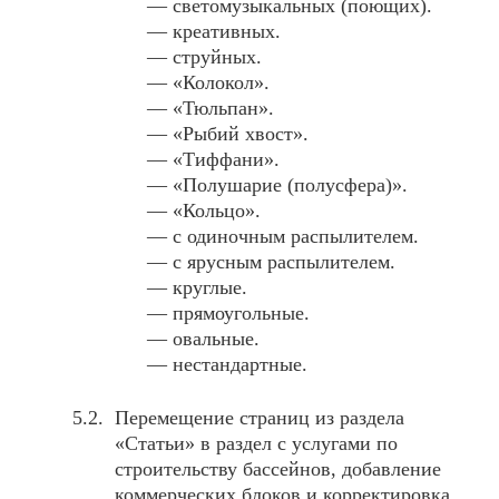
— светомузыкальных (поющих).
— креативных.
— струйных.
— «Колокол».
— «Тюльпан».
— «Рыбий хвост».
— «Тиффани».
— «Полушарие (полусфера)».
— «Кольцо».
— с одиночным распылителем.
— с ярусным распылителем.
— круглые.
— прямоугольные.
— овальные.
— нестандартные.
Перемещение страниц из раздела
«Статьи» в раздел с услугами по
строительству бассейнов, добавление
коммерческих блоков и корректировка